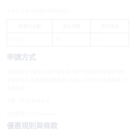
凡是在江南体育進行遊戲的用戶。
負盈利金額
流水倍數
幸体育金
15000
10
777
申請方式
當月會員由1號至31號於儲值滿1萬5千遊戲館內負盈利1萬5
千點數玩家,再各遊戲館總點數100點以內即可向客服申請777
幸体育金
活動 : 777幸運還本金
會員賬號：09xx-xxx-xxx
優惠規則與條款